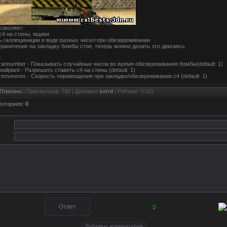
озволяет:
с4 на стены, ящики
 галлюцинации в виде разных чисел при обезвреживании
граничение на закладку бомбы стоя, теперь можно делать это двигаясь
:
annumber - Показывать случайные числа во время обезвреживания бомбы(default: 1)
llplant - Разрешить ставить с4 на стены (default: 1)
emoveres - Скорость перемещения при закладке/обезвреживании с4 (default: 1)
Плагины
|
Просмотров
: 742 |
Добавил
:
kornil
|
Рейтинг
:
0.0
/
0
ентариев
:
0