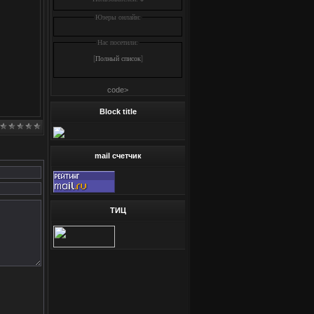
Юзеры онлайн:
Нас посетили:
[
]
Полный список
code>
Block title
mail счетчик
ТИЦ