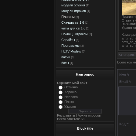
модели оружия
[1]
Модели игроков
[1]
Плагины
Плагин п
[6]
Ставить 
Скачать cs 1.6
[2]
Вызывать
Удаяет о
читы для cs 1.6
[2]
Помощь игрокам
Команды
[3]
amx_sc_r
Спрайты
[6]
amx_sc_wa
amx_sc_r
Программы
[3]
HLTV Models
[0]
Категория
:
патчи
[0]
Всего комм
боты
[1]
Наш опрос
Имя *:
Email *:
Оцените мой сайт
Отлично
Хорошо
Неплохо
Плохо
Ужасно
Результаты
|
Архив опросов
Всего ответов:
53
Код *:
Block title