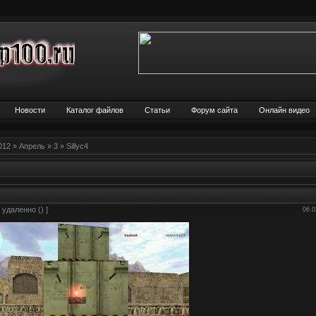
Новости
Каталог файлов
Статьи
Форум сайта
Онлайн видео
012
»
Апрель
»
3
» Sillyc4
 удаленно
() ]
06.0