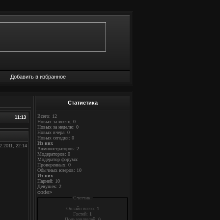
Добавить в избранное
Статистика
Всего: 12
11:13
Новых за месяц: 0
Новых за неделю: 0
Новых вчера: 0
Новых сегодня: 0
Из них
2.2011, 22:14
Администраторов: 2
Модераторов: 0
Модератор форума:
Проверенных: 0
Обычных юзеров: 10
Из них
Парней: 10
Девушек: 2
code>
Счетчик:
Онлайн всего:
1
Гостей:
1
Пользователей:
0