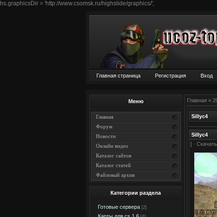
hs.graphicsDir = 'http://www.csomsk.ru/highslide/graphics/';
Главная страница
Регистрация
Вход
Главная
»
2
Меню
Sillyc4
Главная
Форум
Sillyc4
Новости
[ ·
Скачать
Онлайн видео
Каталог сайтов
Каталог статей
Файловый архив
Категории раздела
Готовые сервера
[2]
Карты для cs 1.6
[4]