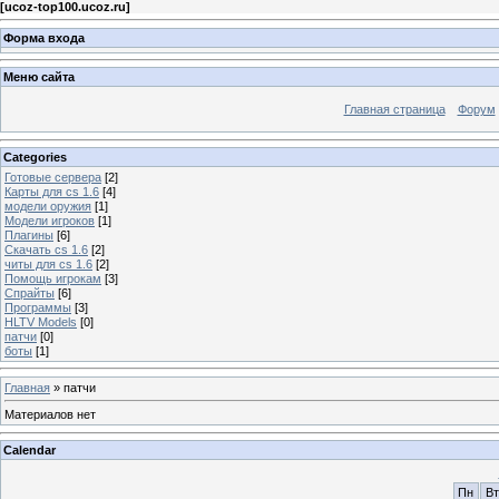
[
ucoz-top100.ucoz.ru
]
Форма входа
Меню сайта
Главная страница
Форум
Categories
Готовые сервера
[2]
Карты для cs 1.6
[4]
модели оружия
[1]
Модели игроков
[1]
Плагины
[6]
Скачать cs 1.6
[2]
читы для cs 1.6
[2]
Помощь игрокам
[3]
Спрайты
[6]
Программы
[3]
HLTV Models
[0]
патчи
[0]
боты
[1]
Главная
»
патчи
Материалов нет
Calendar
Пн
Вт