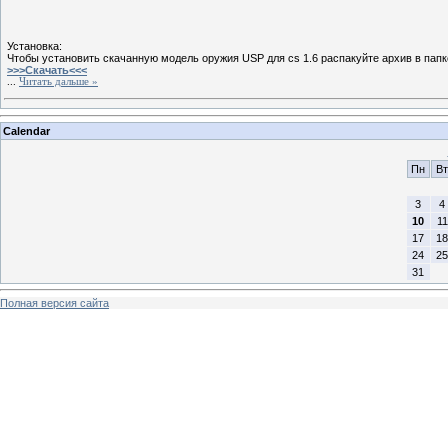
Установка:
Чтобы установить скачанную модель оружия USP для cs 1.6 распакуйте архив в папке 
>>>Скачать<<<
...
Читать дальше »
Calendar
Пн
Вт
3
4
10
11
17
18
24
25
31
Полная версия сайта