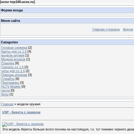
[
ucoz-top100.ucoz.ru
]
Форма входа
Меню сайта
Главная страница
Форум
Categories
Готовые сервера
[2]
Карты для cs 1.6
[4]
модели оружия
[1]
Модели игроков
[1]
Плагины
[6]
Скачать cs 1.6
[2]
читы для cs 1.6
[2]
Помощь игрокам
[3]
Спрайты
[6]
Программы
[3]
HLTV Models
[0]
патчи
[0]
боты
[1]
Главная
»
модели оружия
USP - Берета с лазером
Эта модель береты больше всего похожа на настоящую, т.к. тут помимо черного диза